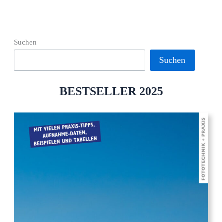
Digitalfotografie
Suchen
Suchen
BESTSELLER 2025