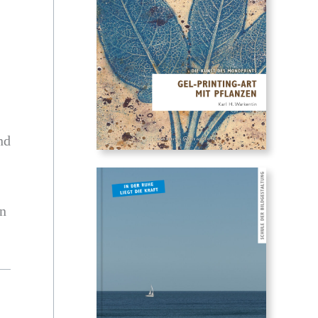
nd
en